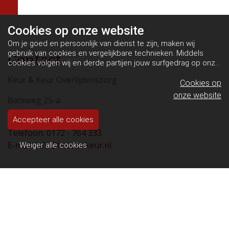
Cookies op
onze website
Om je goed en persoonlijk van dienst te zijn, maken wij
gebruik van cookies en vergelijkbare technieken. Middels
Contact
cookies volgen wij en derde partijen jouw surfgedrag op onze
website. Hiermee tonen wij gepersonaliseerde advertenties
Keur & Keur Overlijdenszorg
en dit maakt het voor jou mogelijk om informatie te delen via
Cookies op
social media.
Bekijk ons cookiebeleid
onze website
Bateweg 25-a
2481 AL Woubrugge
Accepteer alle cookies
Telefoon: 0172 - 764 333
E-mail: info@keurenkeur.nl
Weiger alle cookies
Keur & Keur Overlijdenszorg is tevens
eigenaar/beheerder van:
Herinneringshuis De Aar
Westkanaalweg 83