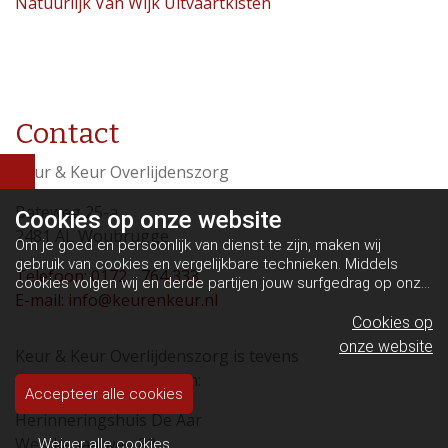
Natuurlijk Van Wijk Uitvaartkisten
Contact
Keur & Keur Overlijdenszorg
Bateweg 25-a
Cookies op
onze website
2481 AL Woubrugge
Om je goed en persoonlijk van dienst te zijn, maken wij
gebruik van cookies en vergelijkbare technieken. Middels
Telefoon: 0172 - 764 333
cookies volgen wij en derde partijen jouw surfgedrag op onze
E-mail: info@keurenkeur.nl
website. Hiermee tonen wij gepersonaliseerde advertenties
en dit maakt het voor jou mogelijk om informatie te delen via
Cookies op
social media.
Bekijk ons cookiebeleid
onze website
Keur & Keur Overlijdenszorg is tevens
eigenaar/beheerder van:
Accepteer alle cookies
Herinneringshuis De Aar
Westkanaalweg 83
Weiger alle cookies