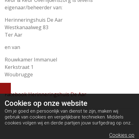
Keur & Keur Overlijdenszorg is tevens
eigenaar/beheerder van:
Herinneringshuis De Aar
Westkanaalweg 83
Ter Aar
en van
Rouwkamer Immanuel
Kerkstraat 1
Woubrugge
Facebook Herinneringshuis De Aar
Cookies op
onze website
Om je goed en persoonlijk van dienst te zijn, maken wij
gebruik van cookies en vergelijkbare technieken. Middels
cookies volgen wij en derde partijen jouw surfgedrag op onze
website. Hiermee tonen wij gepersonaliseerde advertenties
en dit maakt het voor jou mogelijk om informatie te delen via
Cookies op