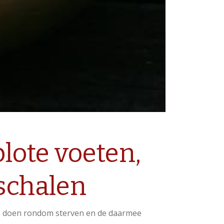
lote voeten,
schalen
l te doen rondom sterven en de daarmee