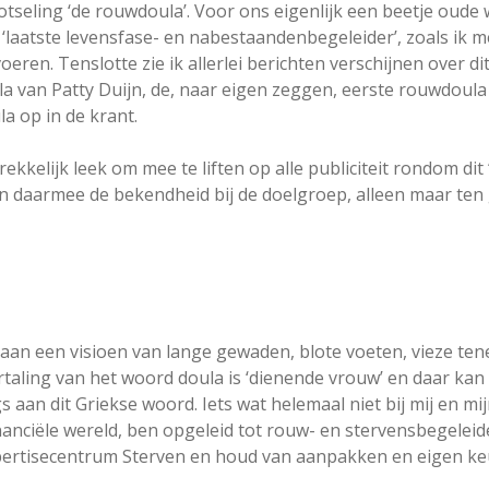
otseling ‘de rouwdoula’. Voor ons eigenlijk een beetje oude
 ‘laatste levensfase- en nabestaandenbegeleider’, zoals ik m
voeren. Tenslotte zie ik allerlei berichten verschijnen over di
van Patty Duijn, de, naar eigen zeggen, eerste rouwdoula
a op in de krant.
rekkelijk leek om mee te liften op alle publiciteit rondom di
n daarmee de bekendheid bij de doelgroep, alleen maar ten
taan een visioen van lange gewaden, blote voeten, vieze te
rtaling van het woord doula is ‘dienende vrouw’ en daar kan 
igs aan dit Griekse woord. Iets wat helemaal niet bij mij en mi
 financiële wereld, ben opgeleid tot rouw- en stervensbegele
ertisecentrum Sterven en houd van aanpakken en eigen keuz