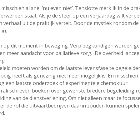
misschien al snel ‘nu even niet’. Tenslotte merk ik in de pra
nderwerpen staat. Als je de sfeer op een verjaardag wilt verp
 verhaal uit de praktijk vertelt. Door de mystiek rondom de
 in.
n op dit moment in beweging. Verpleegkundigen worden getr
en meer aandacht voor palliatieve zorg. De overheid lancee
rp.
geleid moeten worden om de laatste levensfase te begeleiden.
dig heeft als genezing níet meer mogelijk is. En misschien i
nog een laatste onderzoek of experimentele chemokuur.
rali schreven boeken over gewenste bredere begeleiding ro
iding van de dienstverlening. Om niet alleen maar te focus
 de rol die uitvaartbedrijven daarin zouden kunnen spelen. 
d.