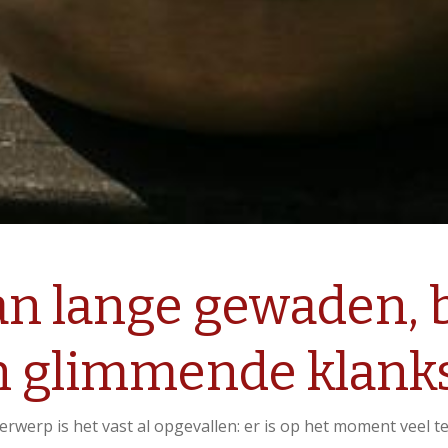
an lange gewaden, b
en glimmende klank
derwerp is het vast al opgevallen: er is op het moment vee